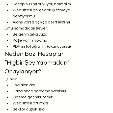
Hesap hızlı mı büyüyor, normal mi
Web sitesi gerçek bir işletmeye 
benziyor mu
Ajans varsa açıkça belirtilmiş mi
Umursamadıkları şeyler:
Belgenin arka yüzü
Kaşe var mı yok mu
PDF mi fotoğraf mı (okunuyorsa)
Neden Bazı Hesaplar 
“Hiçbir Şey Yapmadan” 
Onaylanıyor?
Çünkü:
Eski alan adı
Daha önce harcama yapılmış
Ödeme geçmişi temiz
Web sitesi oturmuş
Sektör düşük riskli