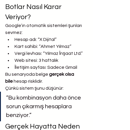
Botlar Nasıl Karar 
Veriyor?
Google’ın otomatik sistemleri şunları 
sevmez:
Hesap adı: “X Dijital”
Kart sahibi: “Ahmet Yılmaz”
Vergi levhası: “Yılmaz İnşaat Ltd.”
Web sitesi: 3 haftalık
İletişim sayfası: Sadece Gmail
Bu senaryoda belge 
gerçek olsa 
bile
 hesap risklidir.
Çünkü sistem şunu düşünür:
“Bu kombinasyon daha önce 
sorun çıkarmış hesaplara 
benziyor.”
Gerçek Hayatta Neden 