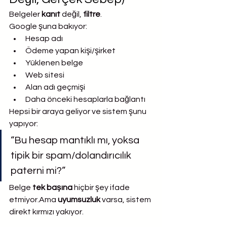
Belgeler 
kanıt
 değil, 
filtre
.
Google şuna bakıyor:
Hesap adı
Ödeme yapan kişi/şirket
Yüklenen belge
Web sitesi
Alan adı geçmişi
Daha önceki hesaplarla bağlantı
Hepsi bir araya geliyor ve sistem şunu 
yapıyor:
“Bu hesap mantıklı mı, yoksa 
tipik bir spam/dolandırıcılık 
paterni mi?”
Belge 
tek başına
 hiçbir şey ifade 
etmiyor.Ama 
uyumsuzluk
 varsa, sistem 
direkt kırmızı yakıyor.