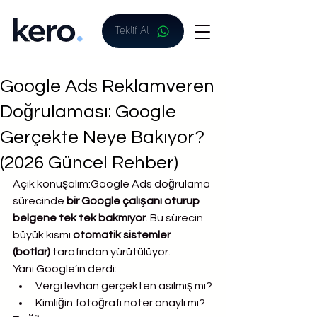
Teklif Al
Google Ads Reklamveren
Doğrulaması: Google
Gerçekte Neye Bakıyor?
(2026 Güncel Rehber)
Açık konuşalım:Google Ads doğrulama 
sürecinde 
bir Google çalışanı oturup 
belgene tek tek bakmıyor
. Bu sürecin 
büyük kısmı 
otomatik sistemler 
(botlar)
 tarafından yürütülüyor.
Yani Google’ın derdi:
Vergi levhan gerçekten asılmış mı?
Kimliğin fotoğrafı noter onaylı mı?