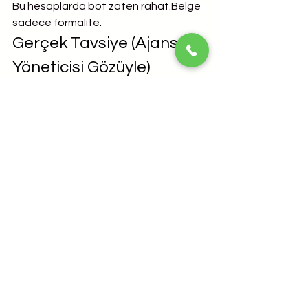
Bu hesaplarda bot zaten rahat.Belge 
sadece formalite.
Gerçek Tavsiye (Ajans 
Yöneticisi Gözüyle)
Google’ı kandırmaya çalışmayın.Ama 
gereksiz de kasmayın
.
Yapılması gereken:
Her hesapta tutarlı bir hikâye
Ajanssanız ajans olduğunuzu 
gizlemeyin
Müşteri adına müşteri gibi 
davranmayın
Belgeleri değil, 
uyumu
 önemseyin
Google’ın sistemi zeki değil, 
tecrübeli
.Daha önce ne sorun 
çıkardıysa onu avlıyor.