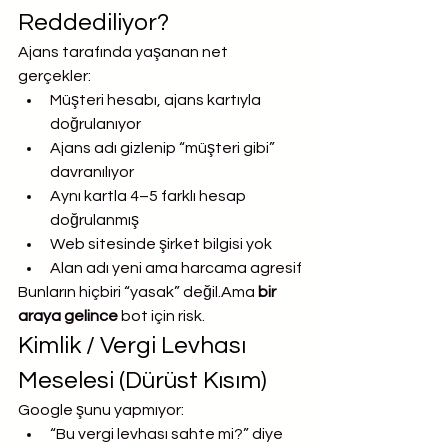
Reddediliyor?
Ajans tarafında yaşanan net 
gerçekler:
Müşteri hesabı, ajans kartıyla 
doğrulanıyor
Ajans adı gizlenip “müşteri gibi” 
davranılıyor
Aynı kartla 4–5 farklı hesap 
doğrulanmış
Web sitesinde şirket bilgisi yok
Alan adı yeni ama harcama agresif
Bunların hiçbiri “yasak” değil.Ama 
bir 
araya gelince
 bot için risk.
Kimlik / Vergi Levhası 
Meselesi (Dürüst Kısım)
Google şunu yapmıyor:
“Bu vergi levhası sahte mi?” diye 